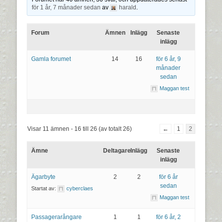
för 1 år, 7 månader sedan
av
harald
.
Forum
Ämnen
Inlägg
Senaste
inlägg
Gamla forumet
14
16
för 6 år, 9
månader
sedan
Maggan test
Visar 11 ämnen - 16 till 26 (av totalt 26)
←
1
2
Ämne
Deltagare
Inlägg
Senaste
inlägg
Ägarbyte
2
2
för 6 år
sedan
Startat av:
cyberclaes
Maggan test
Passagerarångare
1
1
för 6 år, 2