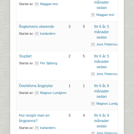
månader
Startat av:
Maggan test
sedan
Maggan test
Ångkolvens utseende
3
5
för 6 år, 5
månader
Startat av:
karlanders
sedan
Jens Pettersson
Slupfart
2
5
för 6 år, 5
månader
Startat av:
Per Sjöborg
sedan
Jens Pettersson
Överblivna ångprylar
1
1
för 6 år, 6
månader
Startat av:
Magnus Lundgren
sedan
Magnus Lundgren
Hur rengör man en
3
4
för 6 år, 9
ångpanna?
månader
sedan
Startat av:
karlanders
Jens Pettersson