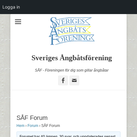
Logga in
Sveriges Ångbåtsförening
SÅF - Föreningen för dig som gillar ångbåtar
Facebook
Email
SÅF Forum
Hem
›
Forum
›
SÅF Forum
Forumet har 40 ämnen, 30 svar, och uppdaterades senast