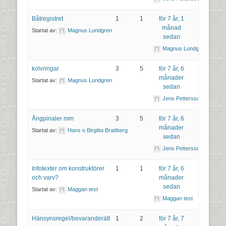
Båtregistret
1
1
för 7 år, 1
månad
Startat av:
Magnus Lundgren
sedan
Magnus Lundgren
kolvringar
3
5
för 7 år, 6
månader
Startat av:
Magnus Lundgren
sedan
Jens Pettersson
Ångpinaler mm
3
5
för 7 år, 6
månader
Startat av:
Hans o Birgitta Brattberg
sedan
Jens Pettersson
Infotexter om konstruktörer
1
1
för 7 år, 6
och varv?
månader
sedan
Startat av:
Maggan test
Maggan test
Hänsynsregel/bevaranderätt
1
2
för 7 år, 7