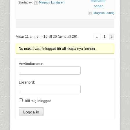
månader
Startat av:
Magnus Lundgren
sedan
Magnus Lundgren
Visar 11 ämnen - 16 till 26 (av totalt 26)
←
1
2
Du måste vara inloggad för att skapa nya ämnen.
Användarnamn:
Lösenord:
Håll mig inloggad
Logga in