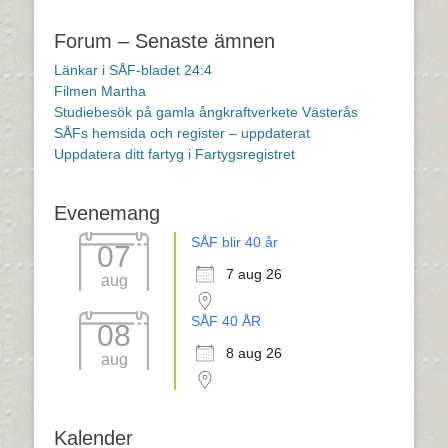
Forum – Senaste ämnen
Länkar i SÅF-bladet 24:4
Filmen Martha
Studiebesök på gamla ångkraftverkete Västerås
SÅFs hemsida och register – uppdaterat
Uppdatera ditt fartyg i Fartygsregistret
Evenemang
SÅF blir 40 år
07
7 aug 26
aug
SÅF 40 ÅR
08
8 aug 26
aug
Kalender